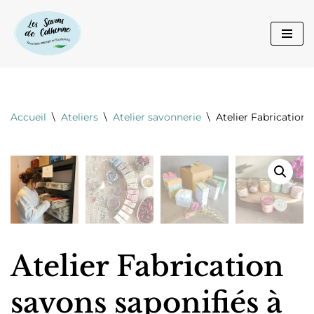
Aller
au
contenu
Accueil
\
Ateliers
\
Atelier savonnerie
\
Atelier Fabrication 
Atelier Fabrication
savons saponifiés à